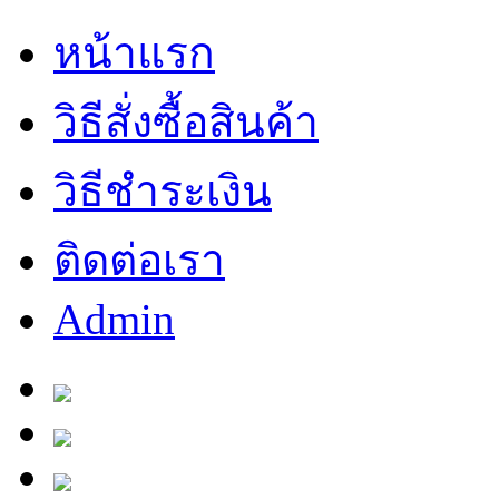
หน้าแรก
วิธีสั่งซื้อสินค้า
วิธีชำระเงิน
ติดต่อเรา
Admin