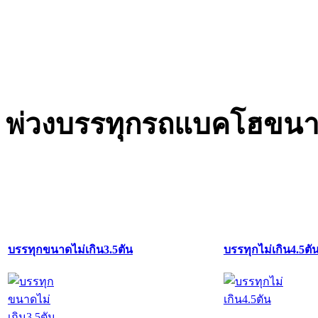
พ่วงบรรทุกรถแบคโฮขนา
บรรทุกขนาดไม่เกิน3.5ตัน
บรรทุกไม่เกิน4.5ตั