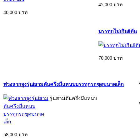
45,000 บาท
40,000 บาท
บรรทุกไม่เกิน8ตัน
70,000 บาท
พ่วงลากจูงรุ่นlสามตันครึ่งมีแหนบบรรทุกรถขุดขนาดเล็ก
รุ่นสามตันครึ่งมีแหนบ
58,000 บาท