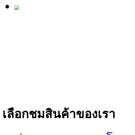
เลือกชมสินค้าของเรา